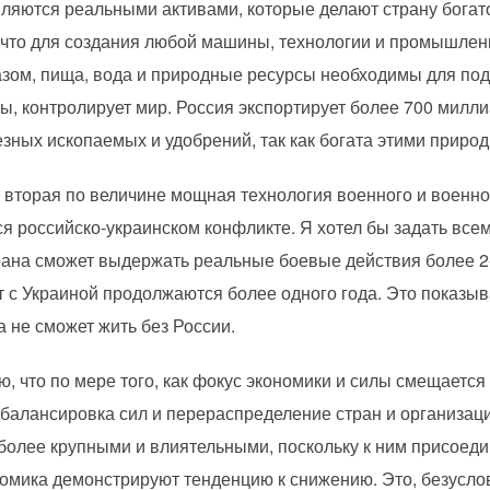
ляются реальными активами, которые делают страну богато
 что для создания любой машины, технологии и промышлен
азом, пища, вода и природные ресурсы необходимы для подд
ы, контролирует мир. Россия экспортирует более 700 милл
езных ископаемых и удобрений, так как богата этими приро
ла вторая по величине мощная технология военного и военн
 российско-украинском конфликте. Я хотел бы задать всем
страна сможет выдержать реальные боевые действия более 
 с Украиной продолжаются более одного года. Это показыв
а не сможет жить без России.
ю, что по мере того, как фокус экономики и силы смещается 
ебалансировка сил и перераспределение стран и организаций
олее крупными и влиятельными, поскольку к ним присоеди
номика демонстрируют тенденцию к снижению. Это, безусло