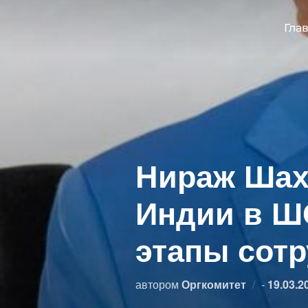
Перейти
к
Гла
содержимому
Нираж Шах
Индии в Ш
этапы сотр
Опубли
автором
Оргкомитет
-
19.03.2