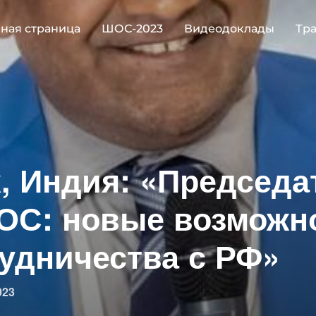
вная страница
ШОС-2023
Видеодоклады
Тр
, Индия: «Председа
ОС: новые возможн
удничества с РФ»
ковано
023