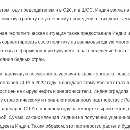
 этом году председателем и в G20, и в ШОС. Индия взяла на
астическую работу по успешному проведению этих двух сам
жная геополитическая ситуация также предоставила Индии и
сориентировать свою политику на взаимовыгодную многоп
 голоса в формировании будущего, а распределение богат
ояния бедных стран.
и наилучшую возможность увеличить свою торговлю, повыси
долларов США в 2022 году. Благодаря этому Россия стала 
ст цен на сырую нефть и энергоносители, Индия оградила 
му стратегическому и привилегированному партнерству с Р
 долларов США в прошлом году на импорте сырой нефти, 
кой. Сумма, сэкономленная Индией на получении уцененной
жета Индии. Таким образом, это партнерство растет и буд