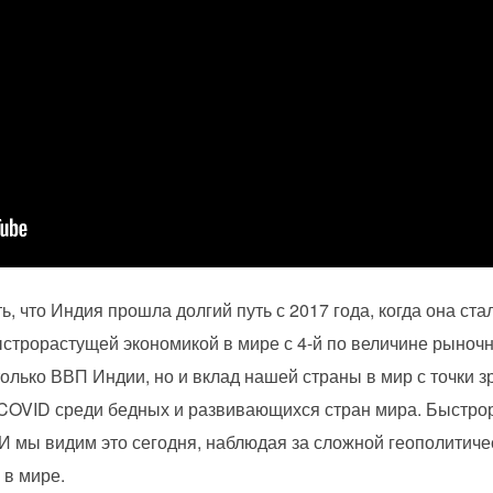
ть, что Индия прошла долгий путь с 2017 года, когда она 
строрастущей экономикой в мире с 4-й по величине рыночн
олько ВВП Индии, но и вклад нашей страны в мир с точки 
COVID среди бедных и развивающихся стран мира. Быстро
И мы видим это сегодня, наблюдая за сложной геополитичес
 в мире.