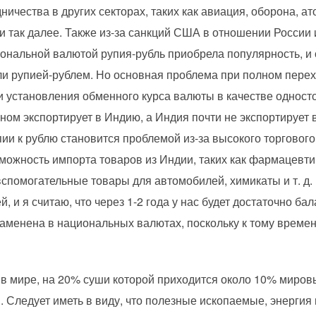
ичества в других секторах, таких как авиация, оборона, ат
и так далее. Также из-за санкций США в отношении России
иональной валютой рупия-рубль приобрела популярность, и
и рупией-рублем. Но основная проблема при полном перех
 установления обменного курса валюты в качестве односто
ном экспортирует в Индию, а Индия почти не экспортирует 
ии к рублю становится проблемой из-за высокого торгового
зможность импорта товаров из Индии, таких как фармацевт
спомогательные товары для автомобилей, химикаты и т. д.
 и я считаю, что через 1-2 года у нас будет достаточно бал
заменена в национальных валютах, поскольку к тому време
в мире, на 20% суши которой приходится около 10% миров
 Следует иметь в виду, что полезные ископаемые, энергия